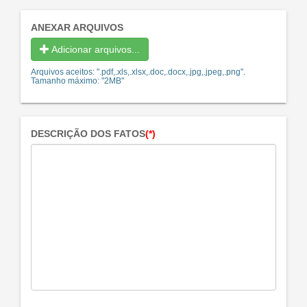
ANEXAR ARQUIVOS
Adicionar arquivos...
Arquivos aceitos: ".pdf,.xls,.xlsx,.doc,.docx,.jpg,.jpeg,.png".
Tamanho máximo: "2MB"
DESCRIÇÃO DOS FATOS
(*)